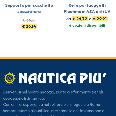
Supporto per sacchetto
Rete portaoggetti
spazzatura
Plastimo in ASA anti UV
da
24,72
a
29,91
€
€
36,31
€
4 opzioni disponibili
26,14
€
Benvenuti nel nostro negozio, punto di riferimento per gli
appassionati di nautica.
Con anni di esperienza nel settore e un negozio a Roma
sempre aperto al pubblico, mettiamo la nostra passione e