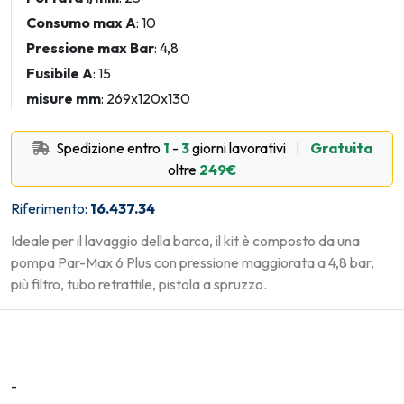
Consumo max A
: 10
Pressione max Bar
: 4,8
Fusibile A
: 15
misure mm
: 269x120x130
Spedizione entro
1
-
3
giorni lavorativi
|
Gratuita
oltre
249€
Riferimento:
16.437.34
Ideale per il lavaggio della barca, il kit è composto da una
pompa Par-Max 6 Plus con pressione maggiorata a 4,8 bar,
più filtro, tubo retrattile, pistola a spruzzo.
-